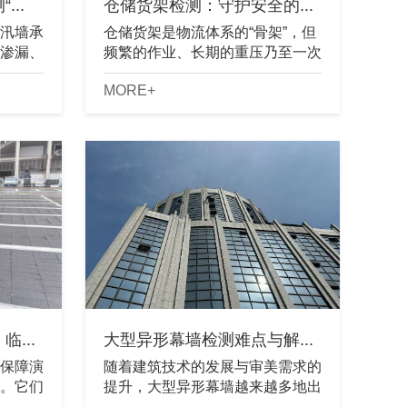
..
仓储货架检测：守护安全的...
汛墙承
仓储货架是物流体系的“骨架”，但
渗漏、
频繁的作业、长期的重压乃至一次
极易在
不经意的叉车碰撞，都可能让这
MORE+
墙检测
副“骨架”产生不易察觉的损伤。货
测
架检测，正是排查这些隐患、守护
人员和货......
...
大型异形幕墙检测难点与解...
保障演
随着建筑技术的发展与审美需求的
。它们
提升，大型异形幕墙越来越多地出
个防止
现在城市地标性建筑中。这类幕墙