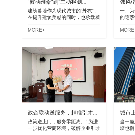
“被动维修”到“主动检测...
强风/
建筑幕墙作为现代城市的“外衣”，
一、为
在提升建筑美感的同时，也承载着
的隐蔽
不容忽视的安全责任。长期以来，
筑幕墙
MORE+
MORE
许多业主对幕墙安全的认知停留
零”的
在“出了事再修”的阶段，这种“被动
极端风
维修”......
而暴雨带来
政企联动送服务，精准引才...
城市上
政策送上门，服务零距离。” 为进
当一座
一步优化营商环境，破解企业引才
墙也悄
留才难题，近日，区人才局与杨行
璃幕墙