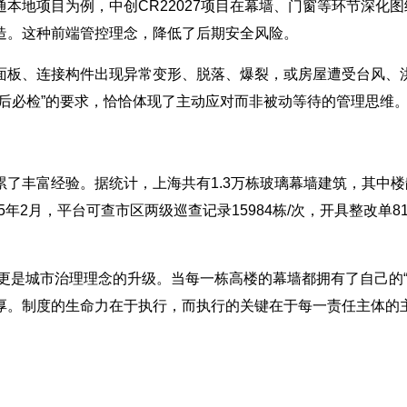
本地项目为例，中创CR22027项目在幕墙、门窗等环节深化图
造。这种前端管控理念，降低了后期安全风险。
面板、连接构件出现异常变形、脱落、爆裂，或房屋遭受台风、
后必检”的要求，恰恰体现了主动应对而非被动等待的管理思维
富经验。据统计，上海共有1.3万栋玻璃幕墙建筑，其中楼龄10至2
5年2月，平台可查市区两级巡查记录15984栋/次，开具整改单8
，更是城市治理理念的升级。当每一栋高楼的幕墙都拥有了自己的“
。制度的生命力在于执行，而执行的关键在于每一责任主体的主