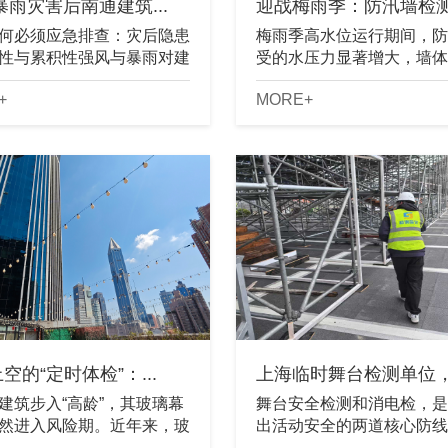
暴雨灾害后南通建筑...
迎战梅雨季：防汛墙检测“.
何必须应急排查：灾后隐患
梅雨季高水位运行期间，防
性与累积性强风与暴雨对建
受的水压力显著增大，墙体
的损伤往往不是“一次性清
基础掏空、结构变形等隐患
+
MORE+
。台风过境时，幕墙承受的
水压作用下迅速恶化。防汛
压可能远超日常设计荷载，
的核心在于“查面、探深、
......
变”——全面掌......
空的“定时体检”：...
上海临时舞台检测单位，临
建筑步入“高龄”，其玻璃幕
舞台安全检测和消电检，是
然进入风险期。近年来，玻
出活动安全的两道核心防线
爆裂、坠落事件时有发生，
一个防止结构“塌”下来，一