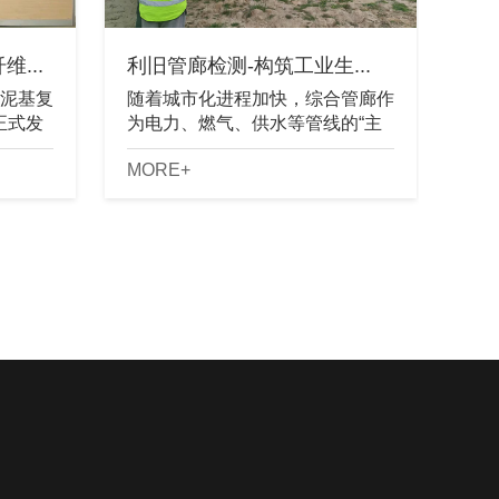
...
利旧管廊检测-构筑工业生...
泥基复
随着城市化进程加快，综合管廊作
）正式发
为电力、燃气、供水等管线的“主
起全面
动脉”，其安全运行直接影响城市
MORE+
务有限
韧性。然而，国内大量老旧管廊因
借
建设年代久远、图纸缺失、材料老
化等问题，......