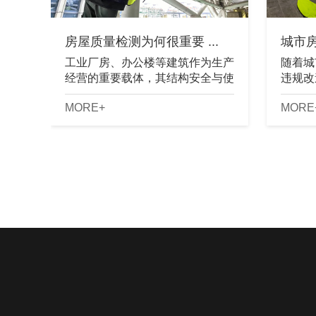
房屋质量检测为何很重要 ...
城市房
工业厂房、办公楼等建筑作为生产
随着城
经营的重要载体，其结构安全与使
违规改
用性能直接影响企业运营效率及人
全已成
MORE+
MORE
员安全。依据国家相关规范，此类
统性房
建筑需定期开展系统性质量检测，
故、保
以保障建筑......
举措。..