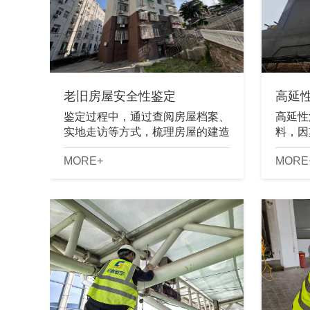
老旧房屋安全性鉴定
高延性
鉴定过程中，通过查阅房屋档案、
高延性
实地走访等方式，梳理房屋的建造
料，因
背景、结构类型及使用现状。重点
程中得
MORE+
MORE
检查墙体裂缝、地基沉降、屋顶加
进程的
建等问题，结合房屋倾斜程度等综
造需求
合判断。...
存在一定的