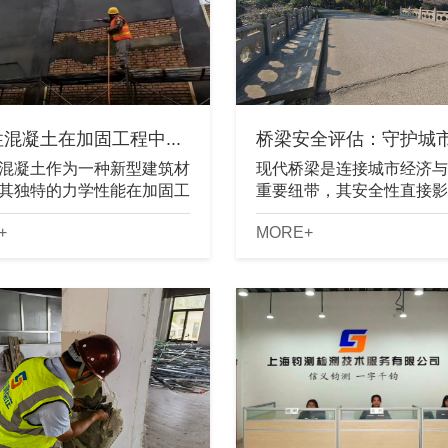
混凝土在加固工程中...
桥梁安全评估：守护城市生
混凝土作为一种新型建筑材
现代桥梁是连接城市经济与
其独特的力学性能在加固工
重要纽带，其安全性直接影
到了广泛应用。随着城市化
运行效率和公众生命安全。..
+
MORE+
加快，既有建筑物的加固改
日益增加。传统的加固方法
......