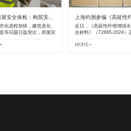
屋安全体检：构筑安...
上海钧测参编《高延性纤维
市化进程加快，建筑老化、
近日，《高延性纤维增强水
造等问题日益突出，房屋安
合材料》（T2865-2024
为城市治理的重点。开展系
布，并将于2025年5月1日
+
MORE+
屋安全体检，是预防安全事
实施。上海钧测检测技术服
障居民生命财产安全的必要
公司作为核心参编单位，凭
.
其......